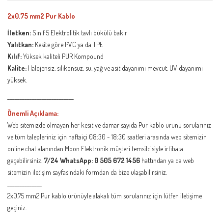
2x0.75 mm2 Pur Kablo
İletken:
Sınıf 5 Elektrolitik tavlı bükülü bakır
Yalıtkan:
Kesite göre PVC ya da TPE
Kılıf:
Yüksek kaliteli PUR Kompound
Kalite:
Halojensiz, silikonsuz, su, yağ ve asit dayanımı mevcut. UV dayanımı
yüksek.
___________________________
Önemli Açıklama:
Web sitemizde olmayan her kesit ve damar sayıda Pur kablo ürünü sorularınız
ve tüm talepleriniz için haftaiçi 08:30 - 18:30 saatleri arasında web sitemizin
online chat alanından Moon Elektronik müşteri temsilcisiyle irtibata
geçebilirsiniz.
7/24 WhatsApp: 0 505 672 1456
hattından ya da web
sitemizin iletişim sayfasındaki formdan da bize ulaşabilirsiniz.
______________
2x0.75 mm2 Pur kablo ürünüyle alakalı tüm sorularınız için lütfen iletişime
geçiniz.