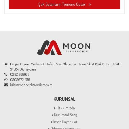
Çok Satanların Tümünü Göster
Perpa Ticaret Merkezi, H. Rıfat Paşa Mh. Yüzer Havuz Sk. A Blok 8. Kat D:846
34384 Okmeydanı
02122106960
05056721456
bilgi@moonelektronik.com.tr
KURUMSAL
Hakkımızda
Kurumsal Satış
İnsan Kaynakları
Ödeme Seçenekleri