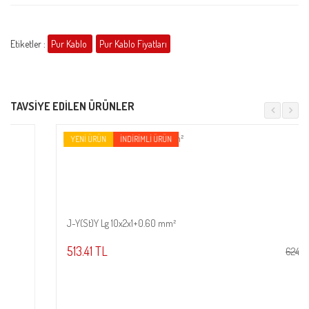
Etiketler :
Pur Kablo
Pur Kablo Fiyatları
TAVSIYE EDILEN ÜRÜNLER
YENI ÜRÜN
İNDIRIMLI ÜRÜN
J-Y(St)Y Lg 10x2x1+0.60 mm²
Sepete Ekle
513.41 TL
62469.36 TL