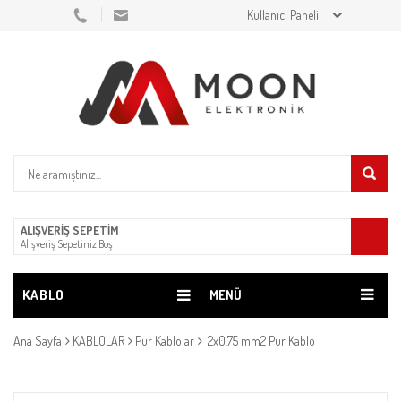
Kullanıcı Paneli
ALIŞVERIŞ SEPETIM
Alışveriş Sepetiniz Boş
KABLO
MENÜ
Ana Sayfa
KABLOLAR
Pur Kablolar
2x0.75 mm2 Pur Kablo