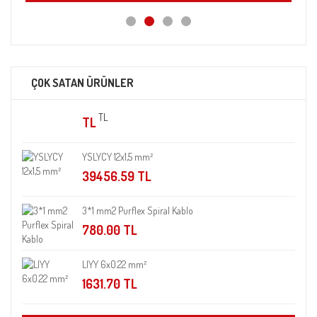
ÇOK SATAN ÜRÜNLER
TL
TL
YSLYCY 12x1,5 mm²
39456.59 TL
3*1 mm2 Purflex Spiral Kablo
780.00 TL
LIYY 6x0.22 mm²
1631.70 TL