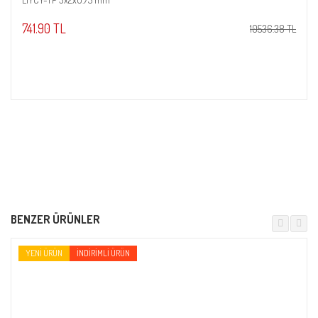
Sepete Ekle
741.90 TL
10536.38 TL
BENZER ÜRÜNLER
YENI ÜRÜN
İNDIRIMLI ÜRÜN