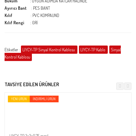
Büküm
: UYGUN ADIMDA KATLAR HALİNDE
Ayırıcı Bant
: PES BANT
Kılıf
: PVC KOMPAUND
Kılıf Rengi
: GRİ
Etiketler :
LIYCY-TP Sinyal Kontrol Kablosu
LIYCY-TP Kablo
Sinyal
Kontrol Kablosu
TAVSIYE EDILEN ÜRÜNLER
YENI ÜRÜN
İNDIRIMLI ÜRÜN
LIYCY-TP 3x2x0.75 mm²