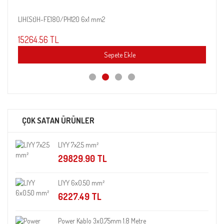
LIH(St)H-FE180/PH120 6x1 mm2
JE-HH
15264.56 TL
695.
Sepete Ekle
ÇOK SATAN ÜRÜNLER
LIYY 7x2.5 mm²
29829.90 TL
LIYY 6x0.50 mm²
6227.49 TL
Power Kablo 3x0,75mm 1.8 Metre