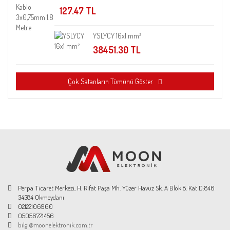
127.47 TL
YSLYCY 16x1 mm²
38451.30 TL
Çok Satanların Tümünü Göster
Perpa Ticaret Merkezi, H. Rıfat Paşa Mh. Yüzer Havuz Sk. A Blok 8. Kat D:846
34384 Okmeydanı
02122106960
05056721456
bilgi@moonelektronik.com.tr