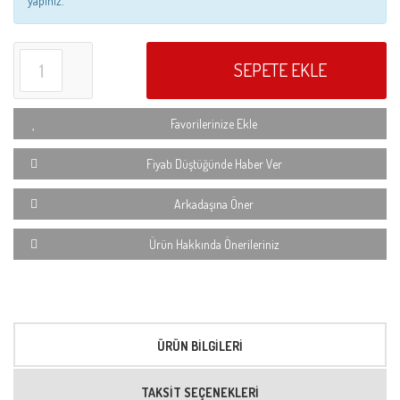
yapınız.
SEPETE EKLE
Favorilerinize Ekle
Fiyatı Düştüğünde Haber Ver
Arkadaşına Öner
Ürün Hakkında Önerileriniz
ÜRÜN BILGILERI
TAKSIT SEÇENEKLERI