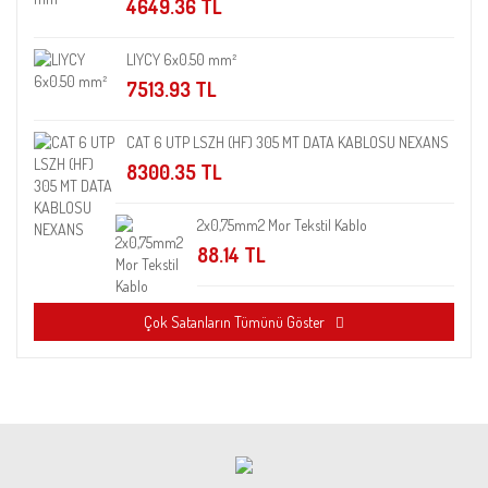
4649.36 TL
LIYCY 6x0.50 mm²
7513.93 TL
CAT 6 UTP LSZH (HF) 305 MT DATA KABLOSU NEXANS
8300.35 TL
2x0,75mm2 Mor Tekstil Kablo
88.14 TL
Çok Satanların Tümünü Göster