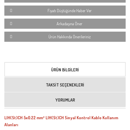
Fiyatı Düştüğünde Haber Ver
Arkadaşına Öner
Ürün Hakkında Önerileriniz
ÜRÜN BILGILERI
TAKSIT SEÇENEKLERI
YORUMLAR
LIH(St)CH 5x0.22 mm² LIH(St)CH Sinyal Kontrol Kablo Kullanım
Alanları