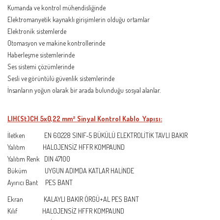
Kumanda ve kontrol mühendisliğinde
Elektromanyetik kaynaklı girişimlerin olduğu ortamlar
Elektronik sistemlerde
Otomasyon ve makine kontrollerinde
Haberleşme sistemlerinde
Ses sistemi çözümlerinde
Sesli ve görüntülü güvenlik sistemlerinde
İnsanların yoğun olarak bir arada bulunduğu sosyal alanlar.
LIH(St)CH 5x0,22 mm² Sinyal Kontrol Kablo
Yapısı:
İletken EN 60228 SINIF-5 BÜKÜLÜ ELEKTROLİTİK TAVLI BAKIR
Yalıtım HALOJENSİZ HFFR KOMPAUND
Yalıtım Renk DIN 47100
Büküm UYGUN ADIMDA KATLAR HALİNDE
Ayırıcı Bant PES BANT
Ekran KALAYLI BAKIR ÖRGÜ+AL PES BANT
Kılıf HALOJENSİZ HFFR KOMPAUND