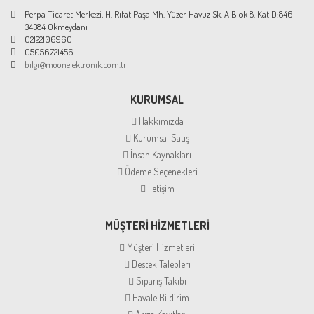
Perpa Ticaret Merkezi, H. Rıfat Paşa Mh. Yüzer Havuz Sk. A Blok 8. Kat D:846
34384 Okmeydanı
02122106960
05056721456
bilgi@moonelektronik.com.tr
KURUMSAL
Hakkımızda
Kurumsal Satış
İnsan Kaynakları
Ödeme Seçenekleri
İletişim
MÜŞTERİ HİZMETLERİ
Müşteri Hizmetleri
Destek Talepleri
Sipariş Takibi
Havale Bildirim