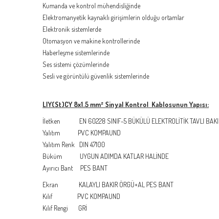
Kumanda ve kontrol mühendisliğinde
Elektromanyetik kaynaklı girişimlerin olduğu ortamlar
Elektronik sistemlerde
Otomasyon ve makine kontrollerinde
Haberleşme sistemlerinde
Ses sistemi çözümlerinde
Sesli ve görüntülü güvenlik sistemlerinde
LIY(St)CY 8x1.5 mm² Sinyal Kontrol Kablosunun Yapısı:
İletken EN 60228 SINIF-5 BÜKÜLÜ ELEKTROLİTİK TAVLI BAKI
Yalıtım PVC KOMPAUND
Yalıtım Renk DIN 47100
Büküm UYGUN ADIMDA KATLAR HALİNDE
Ayırıcı Bant PES BANT
Ekran KALAYLI BAKIR ÖRGÜ+AL PES BANT
Kılıf PVC KOMPAUND
Kılıf Rengi GRİ