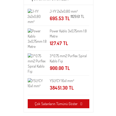
J-YY 2x2x0,80 mm²
11129.61 TL
695.53 TL
Power Kablo 3x0,75mm 1.8
Metre
127.47 TL
3*0.75 mm2 Purflex Spiral
Kablo Fişi
900.00 TL
YSLYCY 16x1 mm²
38451.30 TL
Çok Satanların Tümünü Göster