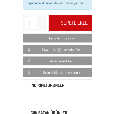
sepetinize eklerken dikkatli seçim yapınız.
SEPETE EKLE
Favorilerinize Ekle
Fiyatı Düştüğünde Haber Ver
Arkadaşına Öner
Ürün Hakkında Önerileriniz
İNDİRİMLİ ÜRÜNLER
ÇOK SATAN ÜRÜNLER