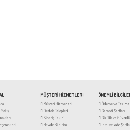
AL
MÜŞTERİ HİZMETLERİ
ÖNEMLİ BİLGİLE
zda
Müşteri Hizmetleri
Ödeme ve Teslima
 Satış
Destek Talepleri
Garanti Şartları
nakları
Sipariş Takibi
Gizlilik ve Güvenli
çenekleri
Havale Bildirim
İptal ve İade Şartla