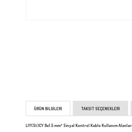
ÜRÜN BILGILERI
TAKSIT SEÇENEKLERI
LIY(St)CY 8x1.5 mm² Sinyal Kontrol Kablo Kullanım Alanlar