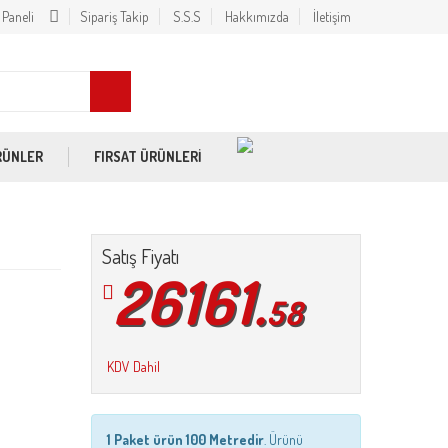
 Paneli
Sipariş Takip
S.S.S
Hakkımızda
İletişim
RÜNLER
FIRSAT ÜRÜNLERİ
Satış Fiyatı
26161.
58
KDV Dahil
1 Paket ürün 100 Metredir
. Ürünü