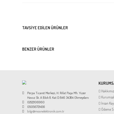
TAVSIYE EDILEN ÜRÜNLER
BENZER ÜRÜNLER
KURUMS
Hakkımı
Perpa Ticaret Merkezi, H. Rıfat Paşa Mh. Yüzer
Kurumsal
Havuz Sk. A Blok 8. Kat D:846 34384 Okmeydanı
02122106960
İnsan Kay
05056721456
Ödeme Se
bilgi@moonelektronik.com.tr