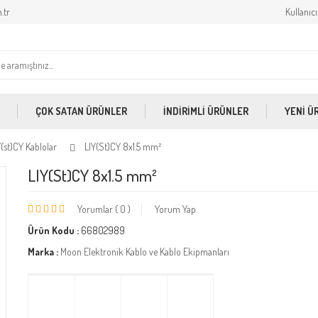
.tr
Kullanıcı
ÇOK SATAN ÜRÜNLER
İNDİRİMLİ ÜRÜNLER
YENİ Ü
Y(st)CY Kablolar
LIY(St)CY 8x1.5 mm²
LIY(St)CY 8x1.5 mm²
Yorumlar ( 0 )
Yorum Yap
Ürün Kodu :
66802989
Marka :
Moon Elektronik Kablo ve Kablo Ekipmanları