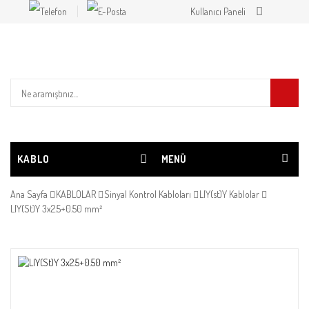
Kullanıcı Paneli
KABLO
MENÜ
Ana Sayfa
KABLOLAR
Sinyal Kontrol Kabloları
LIY(st)Y Kablolar
LIY(St)Y 3x2.5+0.50 mm²