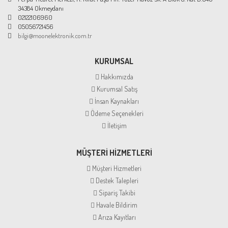
34384 Okmeydanı
02122106960
05056721456
bilgi@moonelektronik.com.tr
KURUMSAL
Hakkımızda
Kurumsal Satış
İnsan Kaynakları
Ödeme Seçenekleri
İletişim
MÜŞTERİ HİZMETLERİ
Müşteri Hizmetleri
Destek Talepleri
Sipariş Takibi
Havale Bildirim
Arıza Kayıtları