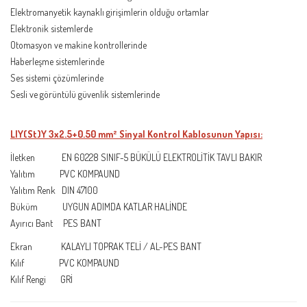
Elektromanyetik kaynaklı girişimlerin olduğu ortamlar
Elektronik sistemlerde
Otomasyon ve makine kontrollerinde
Haberleşme sistemlerinde
Ses sistemi çözümlerinde
Sesli ve görüntülü güvenlik sistemlerinde
LIY(St)Y 3x2.5+0.50 mm² Sinyal Kontrol Kablosunun Yapısı:
İletken EN 60228 SINIF-5 BÜKÜLÜ ELEKTROLİTİK TAVLI BAKIR
Yalıtım PVC KOMPAUND
Yalıtım Renk DIN 47100
Büküm UYGUN ADIMDA KATLAR HALİNDE
Ayırıcı Bant PES BANT
Ekran KALAYLI TOPRAK TELİ / AL-PES BANT
Kılıf PVC KOMPAUND
Kılıf Rengi GRİ