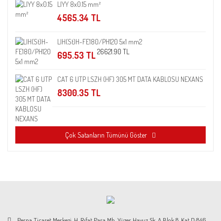
LIYY 8x0.15 mm²
4565.34 TL
LIH(St)H-FE180/PH120 5x1 mm2
26621.90 TL
695.53 TL
CAT 6 UTP LSZH (HF) 305 MT DATA KABLOSU NEXANS
8300.35 TL
Çok Satanların Tümünü Göster
Perpa Ticaret Merkezi, H. Rıfat Paşa Mh. Yüzer Havuz Sk. A Blok 8. Kat D:846