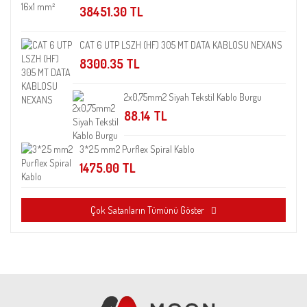
38451.30 TL
CAT 6 UTP LSZH (HF) 305 MT DATA KABLOSU NEXANS
8300.35 TL
2x0,75mm2 Siyah Tekstil Kablo Burgu
88.14 TL
3*2.5 mm2 Purflex Spiral Kablo
1475.00 TL
Çok Satanların Tümünü Göster