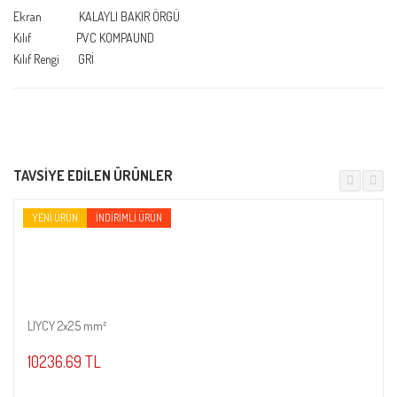
Ekran KALAYLI BAKIR ÖRGÜ
Kılıf PVC KOMPAUND
Kılıf Rengi GRİ
TAVSIYE EDILEN ÜRÜNLER
YENI ÜRÜN
İNDIRIMLI ÜRÜN
LIYCY 2x2.5 mm²
Sepete Ekle
10236.69 TL