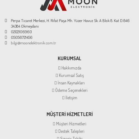
Perpa Ticaret Merkezi, H. Rıfat Paşa Mh. Yüzer Havuz Sk. A Blok 8. Kat D:846
34384 Okmeydanı
02122106960
05056721456
bilgi@moonelektronik.com.tr
KURUMSAL
Hakkımızda
Kurumsal Satış
İnsan Kaynakları
Ödeme Seçenekleri
İletişim
MÜŞTERİ HİZMETLERİ
Müşteri Hizmetleri
Destek Talepleri
Sipariş Takibi