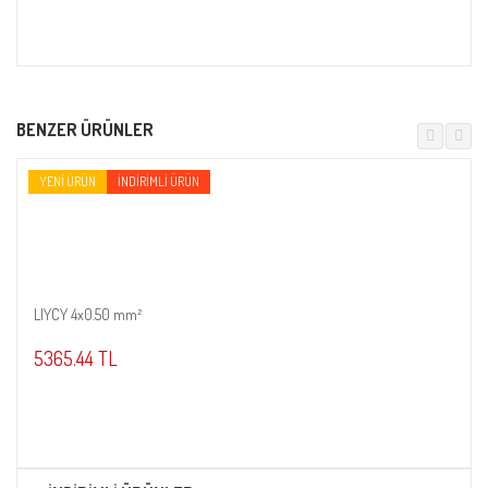
BENZER ÜRÜNLER
YENI ÜRÜN
İNDIRIMLI ÜRÜN
LIYCY 4x0.50 mm²
Sepete Ekle
5365.44 TL