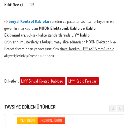
Kılıf Rengi
: GRİ
---------------------------------------------------------
⇨
Sinyal Kontrol Kabloları
üretim ve pazarlamasında Türkiye'nin en
güvenilir markası olan
MOON Elektronik Kablo ve Kablo
Ekipmanları
, yüksek kalite standartlarında
LIYY kablo
ürünlerini müşterileriyle buluşturmayı ilke edinmiştir.
MOON
Elektronik
e-
ticaret sisteminden yapacağınız tüm
sinyal kontrol LIYY 4X2.5 mm² kablo
alışverişleriniz güvence altındadır.
Etiketler :
LIYY Sinyal Kontrol Kablosu
LIYY Kablo Fiyatları
TAVSIYE EDILEN ÜRÜNLER
YENI ÜRÜN
İNDIRIMLI ÜRÜN