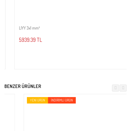
LIYY 3x1 mm²
Sepete Ekle
5939.39 TL
BENZER ÜRÜNLER
YENI ÜRÜN
İNDIRIMLI ÜRÜN