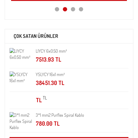
ÇOK SATAN ÜRÜNLER
LIYCY 6x0.50 mm²
7513.93 TL
YSLYCY 16x1 mm²
38451.30 TL
TL
TL
3*1 mm2 Purflex Spiral Kablo
780.00 TL