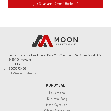
Çok Satanların Tümünü Göster
Perpa Ticaret Merkezi, H. Rıfat Paşa Mh. Yüzer Havuz Sk. A Blok 8. Kat D:846
34384 Okmeydanı
02122106960
05056721456
bilgi@moonelektronik.com.tr
KURUMSAL
Hakkımızda
Kurumsal Satış
İnsan Kaynakları
Ödeme Seçenekleri