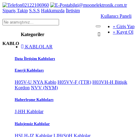
02122106960
bilgi@moonelektronik.com.tr
Sipariş Takip
S.S.S
Hakkımızda
İletişim
Kullanıcı Paneli
» Giriş Yap
» Kayıt Ol
Kategoriler
KABLO
KABLOLAR
Data İletişim Kabloları
Enerji Kabloları
H05V-U NYA Kablo
H05VV-F (TTR)
H03VH-H Bitişik
Kordon
NVV (NYM)
Haberleşme Kabloları
J-HH Kablolar
Halojensiz Kablolar
HSLH-JZ Kablolar
LIH(St)H Kablolar