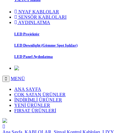
NYAF KABLOLAR
SENSÖR KABLOLARI
AYDINLATMA
LED Projektör
LED Downlight (Gömme Spot Işıklar)
LED Panel Aydınlatma
MENÜ
ANA SAYFA
ÇOK SATAN ÜRÜNLER
İNDİRİMLİ ÜRÜNLER
YENİ ÜRÜNLER
FIRSAT ÜRÜNLERİ
Ana Sayfa
KABLOLAR
Sinyal Kontrol Kabloları
LIYY