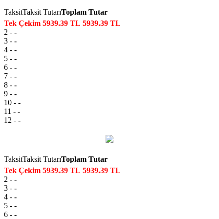
Taksit
Taksit Tutarı
Toplam Tutar
Tek Çekim
5939.39 TL
5939.39 TL
2
-
-
3
-
-
4
-
-
5
-
-
6
-
-
7
-
-
8
-
-
9
-
-
10
-
-
11
-
-
12
-
-
Taksit
Taksit Tutarı
Toplam Tutar
Tek Çekim
5939.39 TL
5939.39 TL
2
-
-
3
-
-
4
-
-
5
-
-
6
-
-