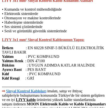
LIYY 3x1 mm² Sinyal Kontrol Kablo Kullanım Alanları
• Kumanda ve kontrol mühendisliğinde
• Elektronik sistemlerde
• Otomasyon ve makine kontrollerinde
• Haberleşme sistemlerinde
• Ses sistemi çözümlerinde
• Sesli ve görüntülü güvenlik sistemlerinde
LIYY 3x1 mm² Sinyal Kontrol Kablosunun Yapısı:
İletken
: EN 60228 SINIF-5 BÜKÜLÜ ELEKTROLİTİK
TAVLI BAKIR
Yalıtım
: PVC KOMPAUND
Yalıtım Renk
: DIN 47100
Büküm
: UYGUN ADIMDA KATLAR HALİNDE
Ayırıcı Bant
: PES BANT
Kılıf
: PVC KOMPAUND
Kılıf Rengi
: GRİ
---------------------------------------------------------
⇨
Sinyal Kontrol Kabloları
imalatı, satışı ve ihtiyaç
sahipleriyle buluşturması konusunda Türkiye'de bir sistem geliştiren
ve en iyi
LIYY kablo
ürünlerini yüksek kalite standartlarında
satışını üstlenen
MOON Elektronik Kablo ve Kablo Ekipmanları