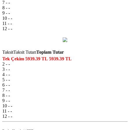
7
-
-
8
-
-
9
-
-
10
-
-
11
-
-
12
-
-
Taksit
Taksit Tutarı
Toplam Tutar
Tek Çekim
5939.39 TL
5939.39 TL
2
-
-
3
-
-
4
-
-
5
-
-
6
-
-
7
-
-
8
-
-
9
-
-
10
-
-
11
-
-
12
-
-