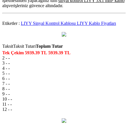
işletmesinden yapacağınız tüm
sinyal kontrol LIYY 3X1 mm² kablo
alışverişleriniz güvence altındadır.
Etiketler :
LIYY Sinyal Kontrol Kablosu
LIYY Kablo Fiyatları
Taksit
Taksit Tutarı
Toplam Tutar
Tek Çekim
5939.39 TL
5939.39 TL
2
-
-
3
-
-
4
-
-
5
-
-
6
-
-
7
-
-
8
-
-
9
-
-
10
-
-
11
-
-
12
-
-