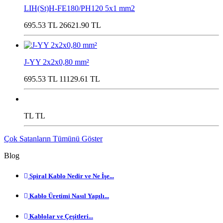
LIH(St)H-FE180/PH120 5x1 mm2
695.53 TL
26621.90 TL
J-YY 2x2x0,80 mm²
695.53 TL
11129.61 TL
TL
TL
Çok Satanların Tümünü Göster
Blog
Spiral Kablo Nedir ve Ne İşe...
Kablo Üretimi Nasıl Yapılı...
Kablolar ve Çeşitleri...