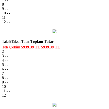
8
-
-
9
-
-
10
-
-
11
-
-
12
-
-
Taksit
Taksit Tutarı
Toplam Tutar
Tek Çekim
5939.39 TL
5939.39 TL
2
-
-
3
-
-
4
-
-
5
-
-
6
-
-
7
-
-
8
-
-
9
-
-
10
-
-
11
-
-
12
-
-