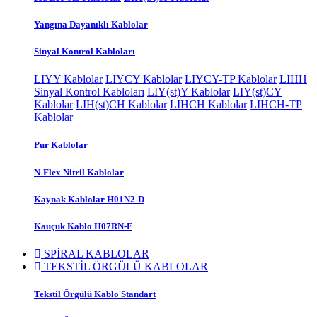
Yangına Dayanıklı Kablolar
Sinyal Kontrol Kabloları
LIYY Kablolar
LIYCY Kablolar
LIYCY-TP Kablolar
LIHH
Sinyal Kontrol Kabloları
LIY(st)Y Kablolar
LIY(st)CY
Kablolar
LIH(st)CH Kablolar
LIHCH Kablolar
LIHCH-TP
Kablolar
Pur Kablolar
N-Flex Nitril Kablolar
Kaynak Kablolar H01N2-D
Kauçuk Kablo H07RN-F
SPİRAL KABLOLAR
TEKSTİL ÖRGÜLÜ KABLOLAR
Tekstil Örgülü Kablo Standart