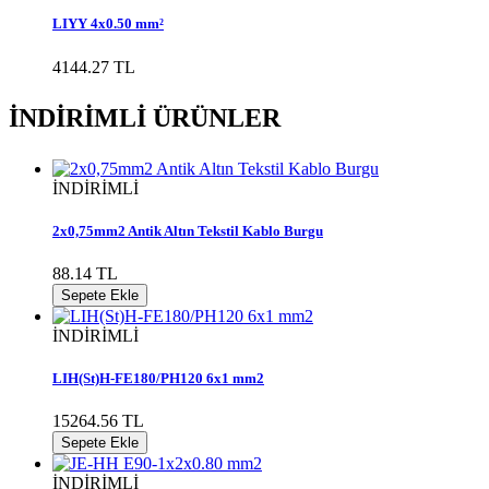
LIYY 4x0.50 mm²
4144.27 TL
İNDİRİMLİ ÜRÜNLER
İNDİRİMLİ
2x0,75mm2 Antik Altın Tekstil Kablo Burgu
88.14 TL
Sepete Ekle
İNDİRİMLİ
LIH(St)H-FE180/PH120 6x1 mm2
15264.56 TL
Sepete Ekle
İNDİRİMLİ