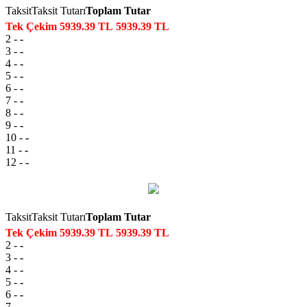
Taksit
Taksit Tutarı
Toplam Tutar
Tek Çekim
5939.39 TL
5939.39 TL
2
-
-
3
-
-
4
-
-
5
-
-
6
-
-
7
-
-
8
-
-
9
-
-
10
-
-
11
-
-
12
-
-
Taksit
Taksit Tutarı
Toplam Tutar
Tek Çekim
5939.39 TL
5939.39 TL
2
-
-
3
-
-
4
-
-
5
-
-
6
-
-
7
-
-