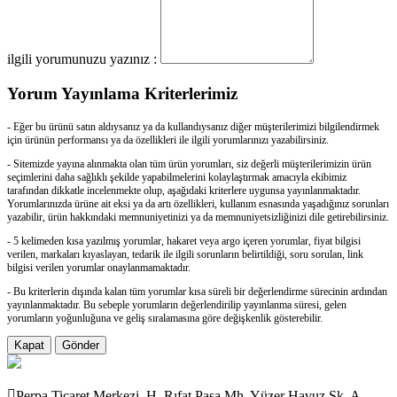
ilgili yorumunuzu yazınız :
Yorum Yayınlama Kriterlerimiz
- Eğer bu ürünü satın aldıysanız ya da kullandıysanız diğer müşterilerimizi bilgilendirmek
için ürünün performansı ya da özellikleri ile ilgili yorumlarınızı yazabilirsiniz.
- Sitemizde yayına alınmakta olan tüm ürün yorumları, siz değerli müşterilerimizin ürün
seçimlerini daha sağlıklı şekilde yapabilmelerini kolaylaştırmak amacıyla ekibimiz
tarafından dikkatle incelenmekte olup, aşağıdaki kriterlere uygunsa yayınlanmaktadır.
Yorumlarınızda ürüne ait eksi ya da artı özellikleri, kullanım esnasında yaşadığınız sorunları
yazabilir, ürün hakkındaki memnuniyetinizi ya da memnuniyetsizliğinizi dile getirebilirsiniz.
- 5 kelimeden kısa yazılmış yorumlar, hakaret veya argo içeren yorumlar, fiyat bilgisi
verilen, markaları kıyaslayan, tedarik ile ilgili sorunların belirtildiği, soru sorulan, link
bilgisi verilen yorumlar onaylanmamaktadır.
- Bu kriterlerin dışında kalan tüm yorumlar kısa süreli bir değerlendirme sürecinin ardından
yayınlanmaktadır. Bu sebeple yorumların değerlendirilip yayınlanma süresi, gelen
yorumların yoğunluğuna ve geliş sıralamasına göre değişkenlik gösterebilir.
Kapat
Gönder
Perpa Ticaret Merkezi, H. Rıfat Paşa Mh. Yüzer Havuz Sk. A