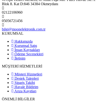
Blok 8. Kat D:846 34384 Okmeydanı
02122106960
05056721456
bilgi@moonelektronik.com.tr
KURUMSAL
Hakkımızda
Kurumsal Satış
İnsan Kaynakları
Ödeme Seçenekleri
İletişim
MÜŞTERİ HİZMETLERİ
Müşteri Hizmetleri
Destek Talepleri
Sipariş Takibi
Havale Bildirim
Arıza Kayıtları
ÖNEMLİ BİLGİLER